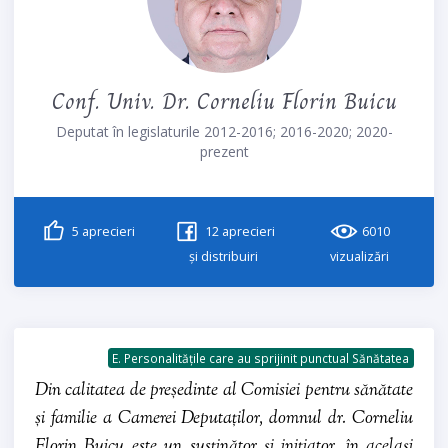
Conf. Univ. Dr. Corneliu Florin Buicu
Deputat în legislaturile 2012-2016; 2016-2020; 2020-
prezent
5
aprecieri
12
aprecieri
6010
și distribuiri
vizualizări
E. Personalitățile care au sprijinit punctual Sănătatea
Din calitatea de președinte al Comisiei pentru sănătate
și familie a Camerei Deputaților, domnul dr. Corneliu
Florin Buicu este un susținător și inițiator, în același