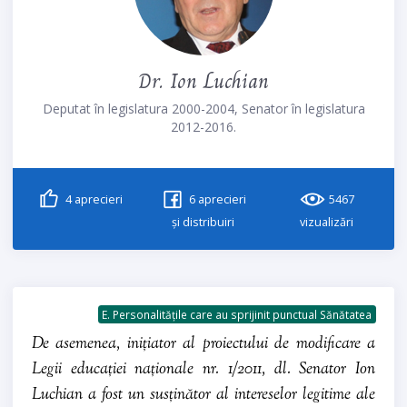
Dr. Ion Luchian
Deputat în legislatura 2000-2004, Senator în legislatura
2012-2016.
4
aprecieri
6
aprecieri
5467
și distribuiri
vizualizări
E. Personalitățile care au sprijinit punctual Sănătatea
De asemenea, inițiator al proiectului de modificare a
Legii educației naționale nr. 1/2011, dl. Senator Ion
Luchian a fost un susținător al intereselor legitime ale