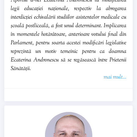
Aportul d-nei Ecaterina Andronescu la modificarea
legii educației naționale, respectiv la abrogarea
interdicției echivalării studiilor asistentelor medicale cu
școală postliceală, a fost unul determinant. Implicarea
în momentele hotărâtoare, anterioare votului final din
Parlament, pentru soarta acestei modificări legislative
reprezintă un motiv temeinic pentru ca doamna
Ecaterina Andronescu să se regăsească între Prietenii
Sănătății.
mai mult...