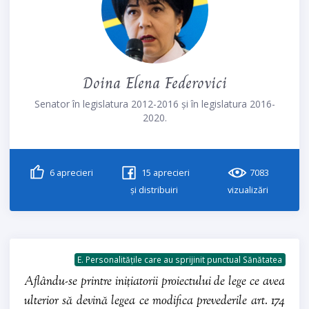
Doina Elena Federovici
Senator în legislatura 2012-2016 și în legislatura 2016-
2020.
6
aprecieri
15
aprecieri
7083
și distribuiri
vizualizări
E. Personalitățile care au sprijinit punctual Sănătatea
Aflându-se printre inițiatorii proiectului de lege ce avea
ulterior să devină legea ce modifica prevederile art. 174