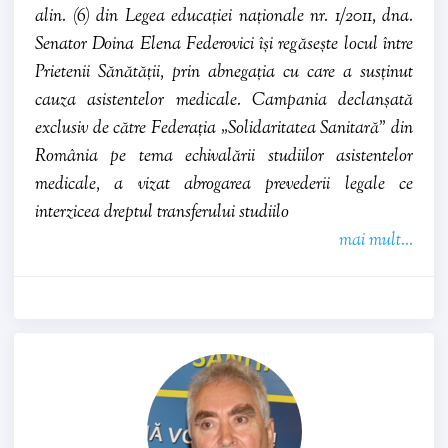
alin. (6) din Legea educației naționale nr. 1/2011, dna.
Senator Doina Elena Federovici își regăsește locul între
Prietenii Sănătății, prin abnegația cu care a susținut
cauza asistentelor medicale. Campania declanșată
exclusiv de către Federația „Solidaritatea Sanitară” din
România pe tema echivalării studiilor asistentelor
medicale, a vizat abrogarea prevederii legale ce
interzicea dreptul transferului studiilo
mai mult...