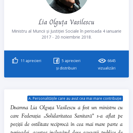
Lia Olguța Vasilescu
Ministru al Muncii și Justiției Sociale în perioada 4 ianuarie
2017 - 20 noiembrie 2018.
11
aprecieri
5
aprecieri
6645
și distribuiri
vizualizări
A. Personalitățile care au avut cea mai mare contribuție
Doamna Lia Olguța Vasilescu a fost un ministru cu
care Federația „Solidaritatea Sanitară” s-a aflat pe
poziții de ostilitate reciprocă în cea mai mare parte a
perioadei, acestea incluzând dese acuzații publice de