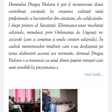
Domnului Dragoș Pâslaru îi pot fi recunoscute două
contribuții esențiale la creșterea calității vieții
profesionale a lucrătorilor din sănătate, ele calificându-
l drept prieten al Sănătății: Eliminarea unor inechități
salariale, introdusă prin Ordonanța de Urgență nr.
20/2016 (care a conținut și unele creșteri salariale). În
cadrul numeroaselor întâlniri care s-au desfășurat pe
tema elaborării acestui act normativ, domnul Dragoș
Pâslaru s-a remarcat ca unul dintre puținii miniștri care
sunt sensibili la prezentarea ș
mai mult...