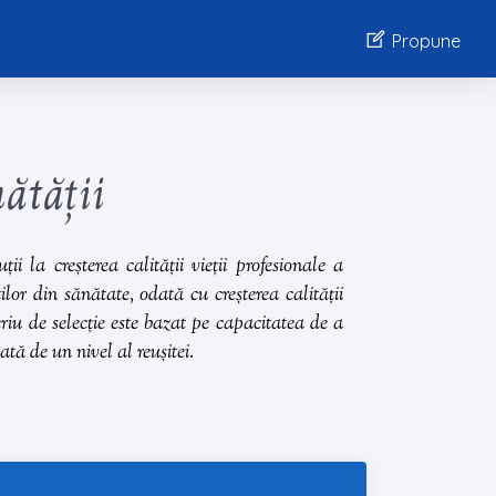
Propune
ătății
i la creșterea calității vieții profesionale a
lor din sănătate, odată cu creșterea calității
teriu de selecție este bazat pe capacitatea de a
tă de un nivel al reușitei.