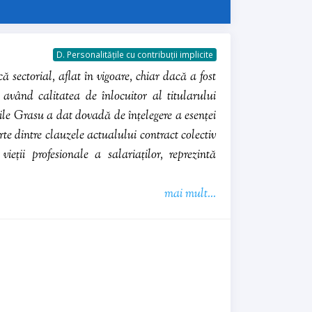
D. Personalitățile cu contribuții implicite
 sectorial, aflat în vigoare, chiar dacă a fost
având calitatea de înlocuitor al titularului
sile Grasu a dat dovadă de înțelegere a esenței
rte dintre clauzele actualului contract colectiv
 vieții profesionale a salariaților, reprezintă
mai mult...