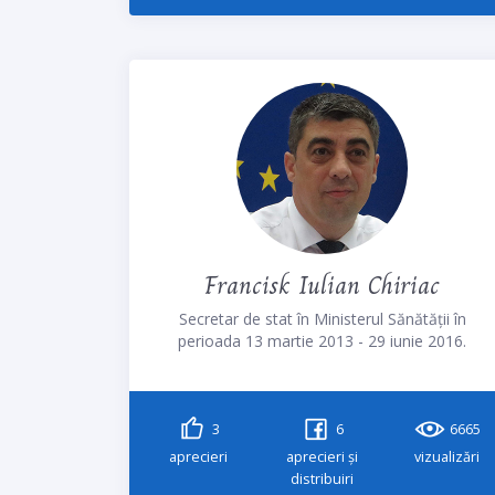
Francisk Iulian Chiriac
Secretar de stat în Ministerul Sănătății în
perioada 13 martie 2013 - 29 iunie 2016.
3
6
6665
aprecieri
aprecieri și
vizualizări
distribuiri