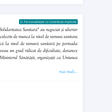
D. Personalitățile cu contribuții implicite
„Solidaritatea Sanitară” au negociat și ulterior
olectiv de muncă la nivel de ramura sanitara
că la nivel de ramură sanitară pe perioada
aveau un grad ridicat de dificultate, deoarece
 Ministerul Sănătății, organizații ca Uniunea
mai mult...