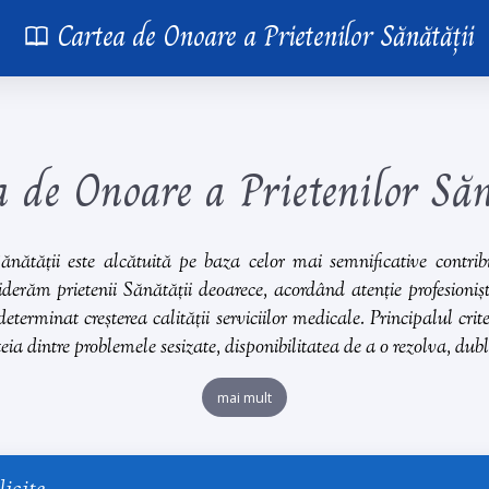
Cartea de Onoare a Prietenilor Sănătății
a de Onoare a Prietenilor Săn
ănătății
este alcătuită pe baza celor mai semnificative contribuți
nsiderăm
prietenii Sănătății
deoarece, acordând atenție profesioniști
determinat creșterea calității serviciilor medicale. Principalul cri
ia dintre problemele sesizate, disponibilitatea de a o rezolva, dubla
mai mult