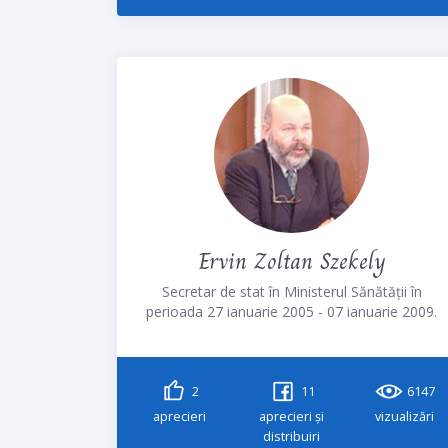
Ervin Zoltan Szekely
Secretar de stat în Ministerul Sănătății în
perioada 27 ianuarie 2005 - 07 ianuarie 2009.
2
11
6147
aprecieri
aprecieri și
vizualizări
distribuiri