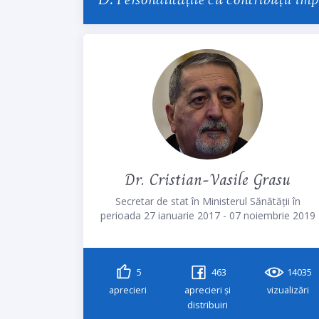
D. Personalitățile cu contribuții imp
Dr. Cristian-Vasile Grasu
Secretar de stat în Ministerul Sănătății în
perioada 27 ianuarie 2017 - 07 noiembrie 2019
5
463
14035
aprecieri
aprecieri și
vizualizări
distribuiri