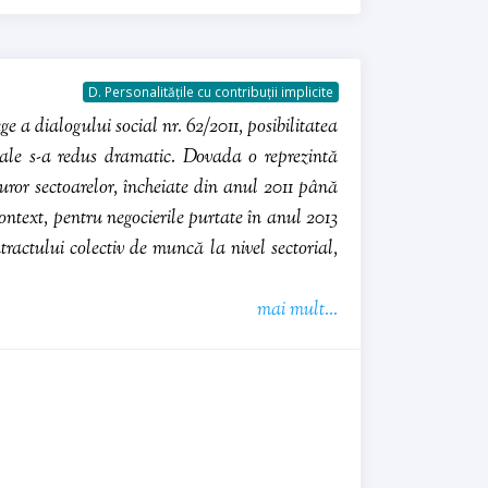
D. Personalitățile cu contribuții implicite
 a dialogului social nr. 62/2011, posibilitatea
iale s-a redus dramatic. Dovada o reprezintă
turor sectoarelor, încheiate din anul 2011 până
context, pentru negocierile purtate în anul 2013
ractului colectiv de muncă la nivel sectorial,
mai mult...