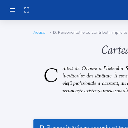
Acasa
D. Personalitățile cu contribuții implicite
Carte
C
artea de
Onoare a Prietenilor S
lucrătorilor din sănătate. Îi co
vieții profesionale a acestora, au 
recunoaște existența uneia sau alte