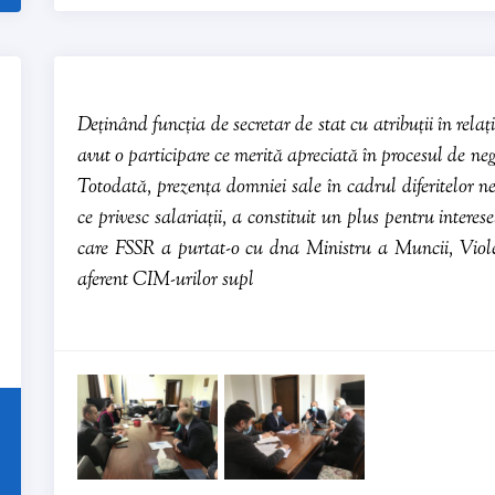
Deținând funcția de secretar de stat cu atribuții în rela
avut o participare ce merită apreciată în procesul de neg
Totodată, prezența domniei sale în cadrul diferitelor n
ce privesc salariații, a constituit un plus pentru intere
care FSSR a purtat-o cu dna Ministru a Muncii, Viole
aferent CIM-urilor supl