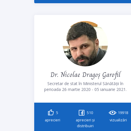
Dr. Nicolae Dragoș Garofil
Secretar de stat în Ministerul Sănătății în
perioada 26 martie 2020 - 05 ianuarie 2021.
5
510
19918
aprecieri
aprecieri și
vizualizări
distribuiri