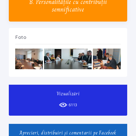
B. Personalitățile cu contribuții
semnificative
Foto
Vizualizări
6113
Aprecieri, distribuiri și comentarii pe Facebook