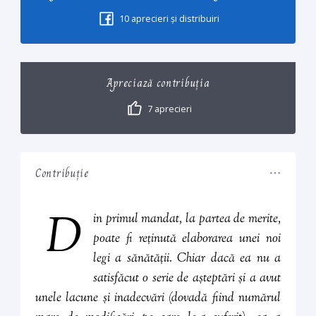
10
aprecieri și distribuiri
Apreciază contribuția
7
aprecieri
Contribuție
D
in primul mandat, la partea de merite,
poate fi reținută elaborarea unei noi
legi a sănătății. Chiar dacă ea nu a
satisfăcut o serie de așteptări și a avut
unele lacune și inadecvări (dovadă fiind numărul