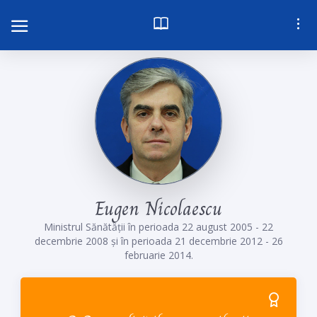
E
u
g
e
n
N
i
c
o
l
a
e
s
c
u
Ministrul Sănătății în perioada 22 august 2005 - 22
decembrie 2008 și în perioada 21 decembrie 2012 - 26
februarie 2014.