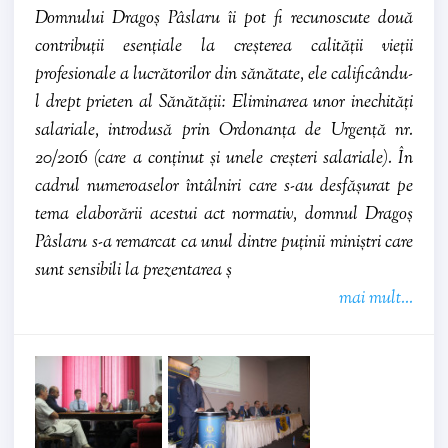
Domnului Dragoș Pâslaru îi pot fi recunoscute două
contribuții esențiale la creșterea calității vieții
profesionale a lucrătorilor din sănătate, ele calificându-
l drept prieten al Sănătății: Eliminarea unor inechități
salariale, introdusă prin Ordonanța de Urgență nr.
20/2016 (care a conținut și unele creșteri salariale). În
cadrul numeroaselor întâlniri care s-au desfășurat pe
tema elaborării acestui act normativ, domnul Dragoș
Pâslaru s-a remarcat ca unul dintre puținii miniștri care
sunt sensibili la prezentarea ș
mai mult...