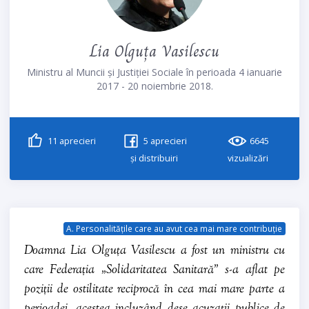
Lia Olguța Vasilescu
Ministru al Muncii și Justiției Sociale în perioada 4 ianuarie
2017 - 20 noiembrie 2018.
11
aprecieri
5
aprecieri
6645
și distribuiri
vizualizări
A. Personalitățile care au avut cea mai mare contribuție
Doamna Lia Olguța Vasilescu a fost un ministru cu
care Federația „Solidaritatea Sanitară” s-a aflat pe
poziții de ostilitate reciprocă în cea mai mare parte a
perioadei, acestea incluzând dese acuzații publice de