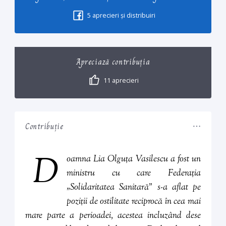
5
aprecieri și distribuiri
Apreciază contribuția
11
aprecieri
Contribuție
D
oamna Lia Olguța Vasilescu a fost un
ministru cu care Federația
„Solidaritatea Sanitară” s-a aflat pe
poziții de ostilitate reciprocă în cea mai
mare parte a perioadei, acestea incluzând dese