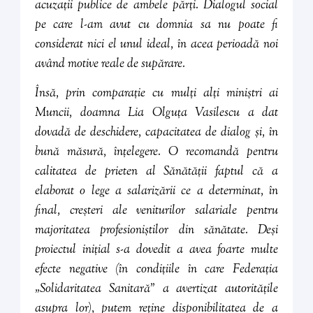
acuzații publice de ambele părți. Dialogul social
pe care l-am avut cu domnia sa nu poate fi
considerat nici el unul ideal, în acea perioadă noi
având motive reale de supărare.
Însă, prin comparație cu mulți alți miniștri ai
Muncii, doamna Lia Olguța Vasilescu a dat
dovadă de deschidere, capacitatea de dialog și, în
bună măsură, înțelegere. O recomandă pentru
calitatea de
prieten al Sănătății
faptul că a
elaborat o lege a salarizării ce a determinat, în
final, creșteri ale veniturilor salariale pentru
majoritatea profesioniștilor din sănătate. Deși
proiectul inițial s-a dovedit a avea foarte multe
efecte negative (în condițiile în care Federația
„Solidaritatea Sanitară” a avertizat autoritățile
asupra lor), putem reține disponibilitatea de a