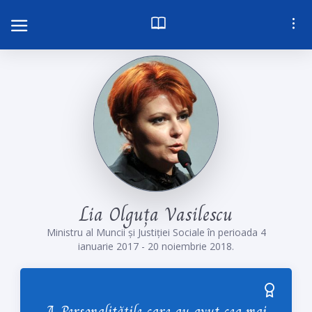
L
i
a
O
l
g
u
ț
a
V
a
s
i
l
e
s
c
u
Ministru al Muncii și Justiției Sociale în perioada 4
ianuarie 2017 - 20 noiembrie 2018.
A. Personalitățile care au avut cea mai