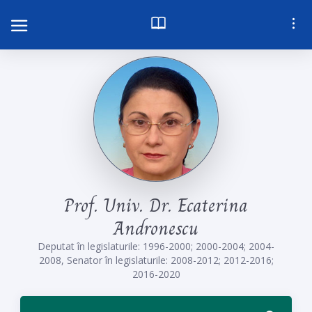
P
r
o
f
.
U
n
i
v
.
D
r
.
E
c
a
t
e
r
i
n
a
A
n
d
r
o
n
e
s
c
u
Deputat în legislaturile: 1996-2000; 2000-2004; 2004-
2008, Senator în legislaturile: 2008-2012; 2012-2016;
2016-2020