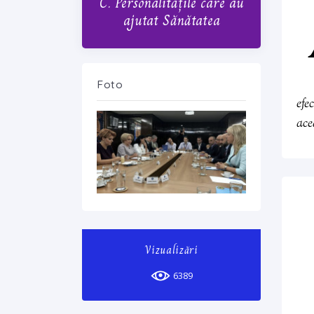
C. Personalitățile care au
ajutat Sănătatea
Foto
efe
ace
Vizualizări
6389