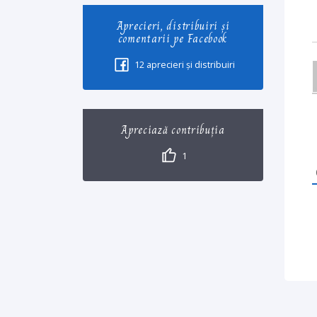
Aprecieri, distribuiri și
comentarii pe Facebook
12
aprecieri și distribuiri
Apreciază contribuția
1