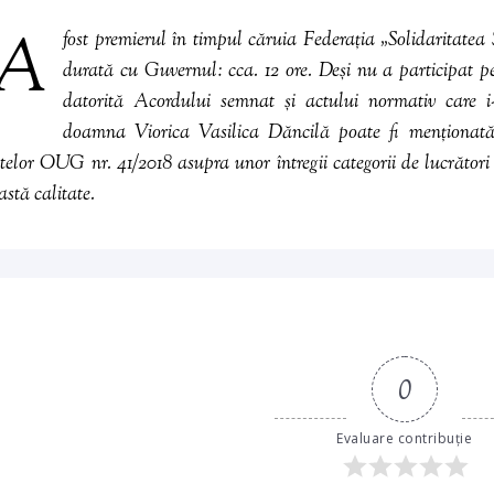
A
fost premierul în timpul căruia Federația „Solidaritate
durată cu Guvernul: cca. 12 ore. Deși nu a participat pe
datorită
Acordului
semnat și actului normativ care i
doamna Viorica Vasilica Dăncilă poate fi menționat
ctelor OUG nr. 41/2018 asupra unor întregii categorii de lucrători
astă calitate.
0
Evaluare contribuție