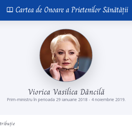
Cartea de Onoare a Prietenilor Sănătății
V
i
o
r
i
c
a
V
a
s
i
l
i
c
a
D
ă
n
c
i
l
ă
Prim-ministru în perioada 29 ianuarie 2018 - 4 noiembrie 2019.
tribuție